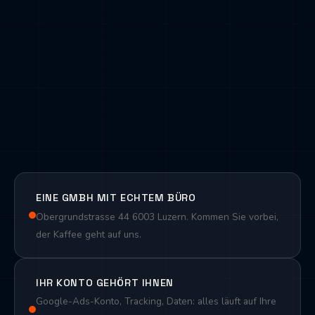
Oktober 2023 rund CHF 35 pro qualifizierte Anfrage.
Stabil, Monat für Monat.
Zahl vom Kunden schriftlich freigegeben. Nachlesbar im
Case
.
Seit 2019
Google Ads
80+
Konten
6-stelliges
Monatsbudget verwaltet
EINE GMBH MIT ECHTEM BÜRO
Obergrundstrasse 44 6003 Luzern. Kommen Sie vorbei,
der Kaffee geht auf uns.
IHR KONTO GEHÖRT IHNEN
Google-Ads-Konto, Tracking, Daten: alles läuft auf Ihre