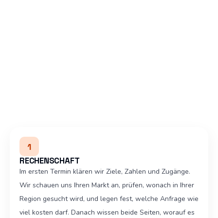
Sichtbarkeit bei Google und in KI-Antworten ist das
ganze Geschäft, darum sitzt jeder Handgriff.
1
RECHENSCHAFT
Im ersten Termin klären wir Ziele, Zahlen und Zugänge.
Wir schauen uns Ihren Markt an, prüfen, wonach in Ihrer
Region gesucht wird, und legen fest, welche Anfrage wie
viel kosten darf. Danach wissen beide Seiten, worauf es