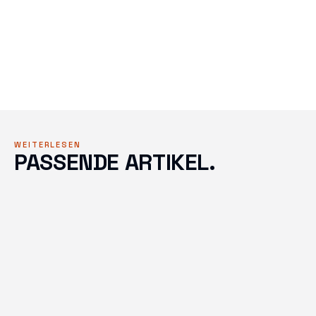
Jeremy baut seit 2019 Google-Ads- und SEO-Kampagnen
für Schweizer KMU, mit vollem Tracking und ohne
Knebelverträge. Was er hier schreibt, wendet er täglich
in Kundenkonten an.
Mehr über das Team →
WEITERLESEN
PASSENDE ARTIKEL.